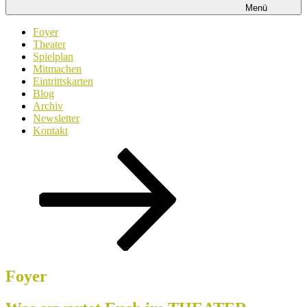
Menü
Foyer
Theater
Spielplan
Mitmachen
Eintrittskarten
Blog
Archiv
Newsletter
Kontakt
Zum
Inhalt
nach
unten
scrollen
Foyer