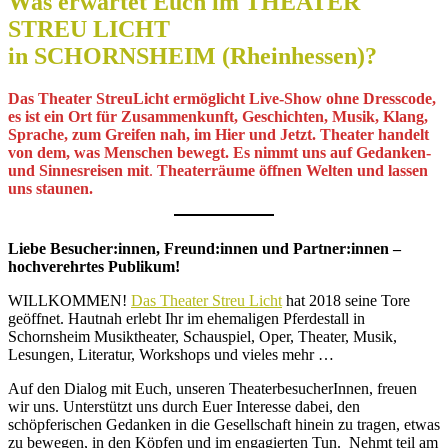
Was erwartet Euch im THEATER
STREU LICHT
in SCHORNSHEIM (Rheinhessen)?
Das
Theater StreuLicht ermöglicht Live-Show ohne Dresscode,
es ist ein Ort für Zusammenkunft, Geschichten, Musik, Klang,
Sprache, zum Greifen nah, im Hier und Jetzt. Theater handelt
von dem, was Menschen bewegt. Es nimmt uns auf Gedanken-
und Sinnesreisen mit
.
Theaterräume öffnen Welten und lassen
uns staunen.
Liebe Besucher:innen, Freund:innen und Partner:innen –
hochverehrtes Publikum!
WILLKOMMEN!
Das Theater Streu Licht
hat 2018 seine Tore
geöffnet. Hautnah erlebt Ihr im ehemaligen Pferdestall in
Schornsheim Musiktheater, Schauspiel, Oper, Theater, Musik,
Lesungen, Literatur, Workshops und vieles mehr …
Auf den Dialog mit Euch, unseren TheaterbesucherInnen, freuen
wir uns. Unterstützt uns durch Euer Interesse dabei, den
schöpferischen Gedanken in die Gesellschaft hinein zu tragen, etwas
zu bewegen, in den Köpfen und im engagierten Tun. Nehmt teil am