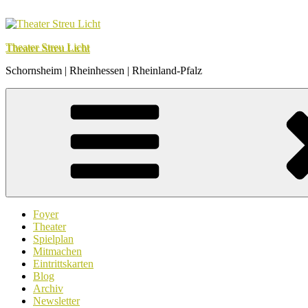
Zum
Inhalt
springen
Theater Streu Licht
Schornsheim | Rheinhessen | Rheinland-Pfalz
Foyer
Theater
Spielplan
Mitmachen
Eintrittskarten
Blog
Archiv
Newsletter