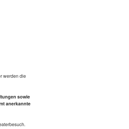
er werden die
altungen sowie
amt anerkannte
eaterbesuch.