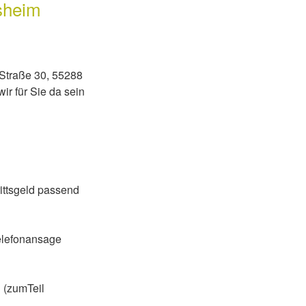
nsheim
t-Straße 30, 55288
ir für Sie da sein
ittsgeld passend
Telefonansage
 (zumTeil