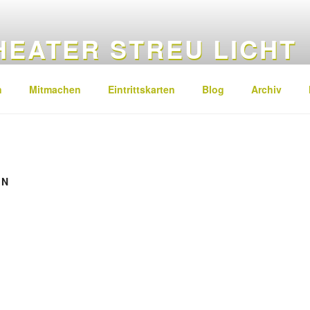
HEATER STREU LICHT
nsheim | Rheinhessen | Rheinland-Pfalz
n
Mitmachen
Eintrittskarten
Blog
Archiv
EN