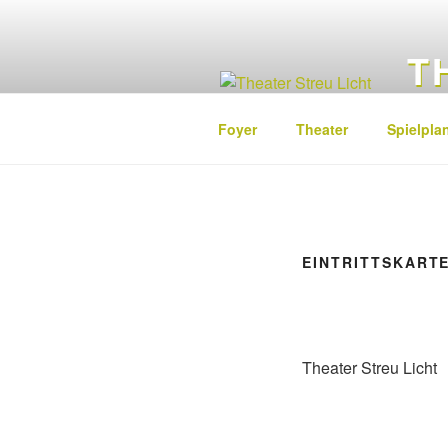
Zum
Inhalt
T
springen
Schor
Foyer
Theater
Spielpla
EINTRITTSKART
Theater Streu Licht